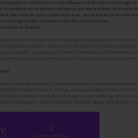
tte journée de conférences et de réflexions
se déroulera au Virage sur
e 15 conférences et ateliers, présentés par des porteurs de projets d
euf une foule de sujets importants avec, entre autres, la reconstructi
 et l
a propriété des données à l’ère des villes ouvertes
.
tre coins du Québec
0 participants ont pris part à une réflexion pluridisciplinaire sur le rôle des 
on à l’ensemble du Québec en proposant une vitrine et un espace d’échange à 
p à Lac-Mégantic en passant par St-Adrien et Montréal, ces conférenciers parta
r activement à un développement inclusif et humain des villes, villages et territ
action
ants la possibilité
de passer à l’Action
en participant à des ateliers portants sur
mont Petite-Patrie, François W. Croteau, aussi responsable du Laboratoire d’in
lité dans les secteurs en transformation avec un autre atelier qui sera animé p
 autres Copenhagenize, Solon et Alexandre Boulerice, député fédéral de la circo