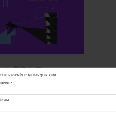
I
: de la réflexion à l’action
STEZ INFORMÉS ET NE MANQUEZ RIEN!
 de
territoire Citoyen
vous convie à prendre part à une programmation engageant
URRIEL*
jets visionnaires qui ont à coeur le changement.
 éco responsable et électrisante pour une communauté à coeur ouver
RÉNOM
 vu par Piknic Électronik et Pop Montréal
avec Nicolas Cournoyer (
Piknic