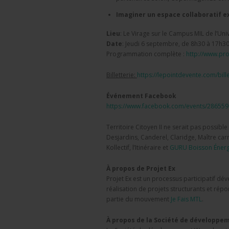
Imaginer un espace collaboratif ex
Lieu
: Le Virage sur le Campus MIL de l’Uni
Date
: Jeudi 6 septembre, de 8h30 à 17h3
Programmation complète :
http://www.
pro
Billetterie:
https://
lepointdevente.com/bille
Événement Facebook
https://www.facebook.com/
events/28655
Territoire Citoyen II ne serait pas possibl
Desjardins, Canderel, Claridge, Maître car
Kollectif, l’Itinéraire et
GURU Boisson Énerg
À propos de Projet Ex
Projet Ex est un processus participatif d
réalisation de projets structurants et rép
partie du mouvement
Je Fais MTL
.
À propos de la Société de développe