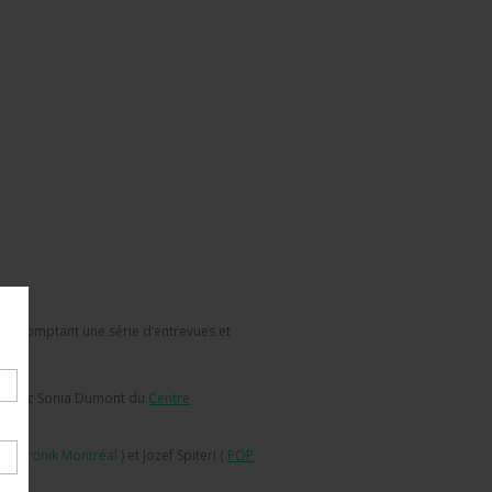
e comptant une série d’entrevues et
t
avec Sonia Dumont du
Centre
 Électronik Montréal
) et Jozef Spiteri (
POP