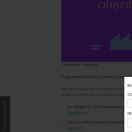
Territoire citoyen II
Programmation de
Territoire Citoyen I
RE
Réel appel à l’action, la deuxième édition
CO
d’ateliers offerts par des porteurs de pro
Participer à la programmation
Lac Mégantic: Une reconstruction
Magnétique
P
L’écosystème culturel montréalais
Montreal
)