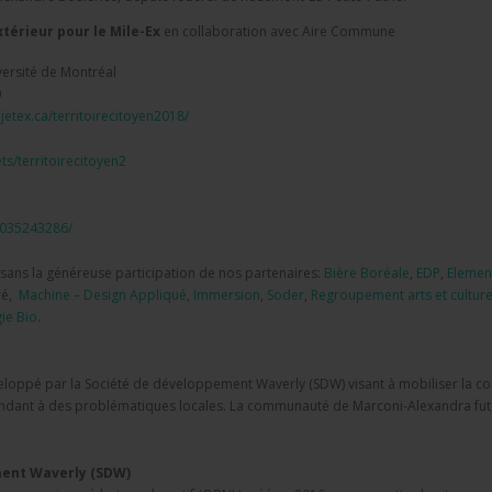
térieur pour le Mile-Ex
en collaboration avec Aire Commune
versité de Montréal
0
jetex.ca/
territoirecitoyen2018/
ts/
territoirecitoyen2
9035243286/
e sans la généreuse participation de nos partenaires:
Bière Boréale
,
EDP
,
Element
ré,
Machine – Design Appliqué
,
Immersion
,
Soder
,
Re
groupement arts et culture
ie Bio
.
éveloppé par la Société de développement Waverly (SDW) visant à mobiliser la 
ondant à des problématiques locales. La communauté de Marconi-Alexandra fut la
ment Waverly (SDW)