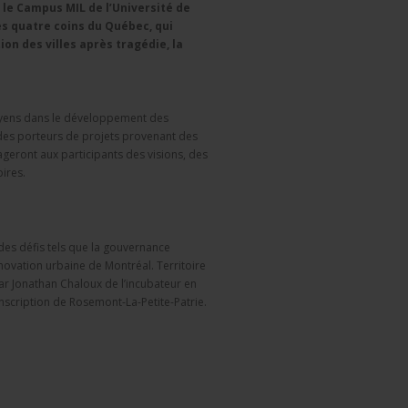
 le Campus MIL de l’Université de
es quatre coins du Québec, qui
on des villes après tragédie, la
citoyens dans le développement des
des porteurs de projets provenant des
geront aux participants des visions, des
oires.
 des défis tels que la gouvernance
novation urbaine de Montréal. Territoire
ar Jonathan Chaloux de l’incubateur en
nscription de Rosemont-La-Petite-Patrie.