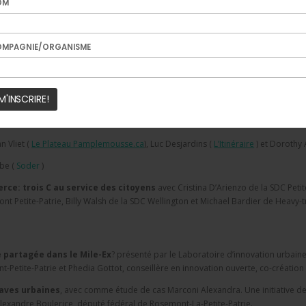
OM
iaires: Campus MIL et autres chemins de faire
avec l’urbaniste Pierre St-Cy
ndustrie créative
avec le réalisateur, producteur et entrepreneur Pierre-Phili
MPAGNIE/ORGANISME
d’innovation
avec Stéphane Pipon
s
avec Gabrielle Bastien de
Régénération Canada
u développement territorial
avec David Guimont du
Living Lab et Innovation 
es villes ouvertes
avec Valentine Goddard de l’Artificial intelligence impact al
 Vliet (
Le Plateau Pamplemousse.ca
), Luc Desjardins (
L’Itinéraire
) et Dorothy
be (
Soder
)
ce: trois C au service des citoyens
avec Cristina D’Arienzo de la SDC Petit
t Petite-Patrie, Billy Walsh de la SDC Wellington et Michael Bardier de Heavy-t
e partagée dans le Mile-Ex
? présenté par le Laboratoire d’innovation urbaine
Petite-Patrie et Phedia Gottot, conseillère en innovation ouverte, co-création 
laves urbaines
, avec comme étude de cas Marconi Alexandra. Une initiative de
lexandre Boulerice, député fédéral de Rosemont-La-Petite-Patrie.