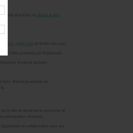
r
ppe Côté alias Pilou du
Studio le Nid
ouverte – veille_LLio
de Rivière du Loup.
liance (AIIA), présenté par l’Esplanade
 Alexander (Podcast uptown)
e-Italie, Marion Jouanneau du
rip.
 de la Ville de Montréal et animé par M.
et participation citoyenne.
 l’Esplanade en collaboration avec ses