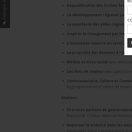
N
Requalification des friches ferrov
Le développement régional par l’i
CO
Le manifeste des pôles régionaux 
Inspirer le changement par les sol
L’innovation ouverte au service d
La propriété des données à l’ère d
Médias et tissu social
avec Simon Van
Les îlots de chaleur
avec Laura Cour
Communautaire, Culture et Commer
Regroupement art et culture de Rosemon
Ateliers:
Et si nous parlions de gouvernanc
François W. Croteau, Maire de Rosemont-
Repenser la mobilité dans les enc
partenaires Solon, Copenhagenize et A