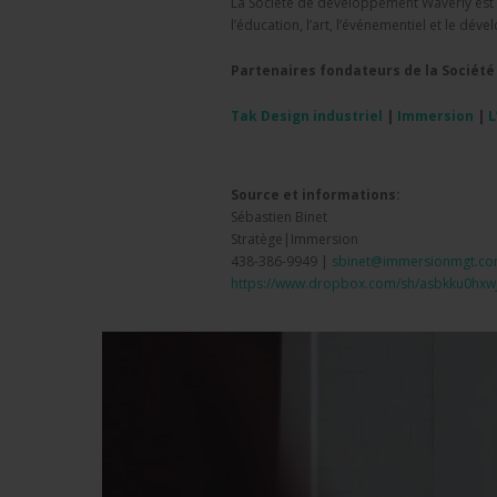
La Société de développement Waverly est u
l’éducation, l’art, l’événementiel et le dé
Partenaires fondateurs de la Sociét
Tak Design industriel
|
Immersion
|
L
Source et informations:
Sébastien Binet
Stratège|Immersion
438-386-9949 |
sbinet@immersionmgt.c
https://www.dropbox.com/sh/
asbkku0hxw