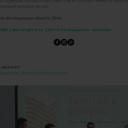
n organisme à but non lucratif (OBNL) créé en 2016 pour remettre le citoyen 
veloppement immobilier durable.
é de développement Waverly (SDW)
’
ABRI
|
Mile Wright & Co.
|
RECTO Développement Immobilier
om
MEDIA KIT
j8uqu/AABE_
z2UfHxjQQ9cGFl6SdUja?dl=0