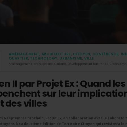
AMÉNAGEMENT
,
ARCHITECTURE
,
CITOYEN
,
CONFÉRENCE
,
IN
QUARTIER
,
TECHNOLOGY
,
URBANISME
,
VILLE
Aménagement
,
architecture
,
Culture
,
Développement territorial
,
urbanisme
en II par Projet Ex : Quand les
penchent sur leur implicatio
des villes
i 6 septembre prochain, Projet Ex, en collaboration avec le Laboratoi
citoyens à sa deuxième édition de Territoire Citoyen qui revisitera le 